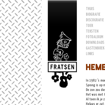
THUIS
BIOGRAFIE
DISCOGRAFIE
TOER
TEKSTEN
FOTOALBUM
DOWNLOADS
GASTENBOEK
LINKS
Hem
In 1982 's mo
Sprong is op m
De zon zou die
Het was met H
Al toen ik je 
Helaas er zat