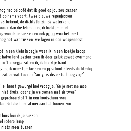
nog had beloofd dat ik goed op jou zou passen
t op hemelvaart, twee blauwe regenjassen
was bekend, de dichtstbijzijnde waterkant
ooier dan die lelie en ik, ik hield je hand
zag wou ik je kussen en ook jij, jij wou het best
 nog net wat tussen: we lagen in een wespennest
pt in een klein kroegje waar ik in een hoekje kroop
 halve land gezien toen ik door geluk zowat overmand
 in 't kroegje zat en ik, ik hield je hand
gek, ik moest je kussen en jij schoof steeds dichterbij
 zat er wat tussen "Sorry, is deze stoel nog vrij?"
lul al haast gewurgd had vroeg je: "Ga je met me mee
n niet thuis, daar zijn we samen met z'n twee"
geprobeerd of 't in een hooischuur wou
ten dat die boer al mei aan het hooien zou
thuis kon ik je kussen
el iedere lamp
 niets meer tussen