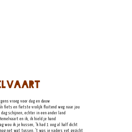
elvaart
rgens vroeg voor dag en dauw
'n fiets en fietste vrolijk fluitend weg naar jou
 dag schijnen, echter in een ander land
emelvaart en ik, ik hield je hand
zag wou ik je kussen, 'k had 1 oog al half dicht
 nog net wat tussen, 't was je vaders vet gezicht