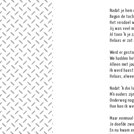
Nadat je hem 
Begon de toch
Het reisdoel 
Jij was veel m
Al toen 'k je 
Helaas er zat
Werd er gesto
We hadden het
Alleen met jou
Ik werd haast 
Helaas, alweer
Nadat 'k die 
M'n ouders zij
Onderweg nog 
Hoe kon ik we
Maar eenmaal 
Je doofde zwo
En nu kwam er