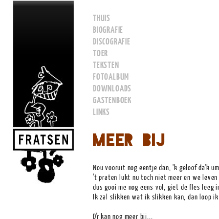
THUIS
BIOGRAFIE
DISCOGRAFIE
TOER
TEKSTEN
FOTOALBUM
DOWNLOADS
GASTENBOEK
LINKS
Meer bij
Nou vooruit nog eentje dan, 'k geloof da'k 
't praten lukt nu toch niet meer en we leve
dus gooi me nog eens vol, giet de fles leeg i
Ik zal slikken wat ik slikken kan, dan loop i
D'r kan nog meer bij...