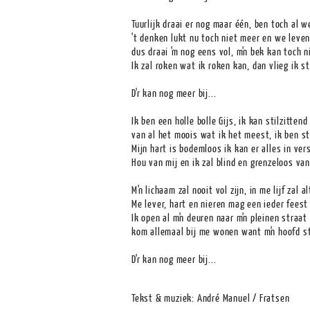
Tuurlijk draai er nog maar één, ben toch al w
't denken lukt nu toch niet meer en we leve
dus draai 'm nog eens vol, m'n bek kan toch n
Ik zal roken wat ik roken kan, dan vlieg ik 
D'r kan nog meer bij...
Ik ben een holle bolle Gijs, ik kan stilzittend
van al het moois wat ik het meest, ik ben s
Mijn hart is bodemloos ik kan er alles in ve
Hou van mij en ik zal blind en grenzeloos va
M'n lichaam zal nooit vol zijn, in me lijf zal al
Me lever, hart en nieren mag een ieder feest
Ik open al m'n deuren naar m'n pleinen straat
kom allemaal bij me wonen want m'n hoofd st
D'r kan nog meer bij...
Tekst & muziek: André Manuel / Fratsen